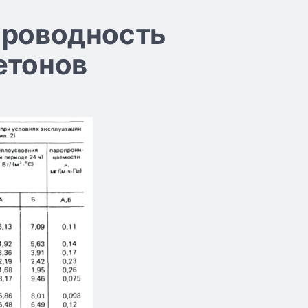
проводность
етонов