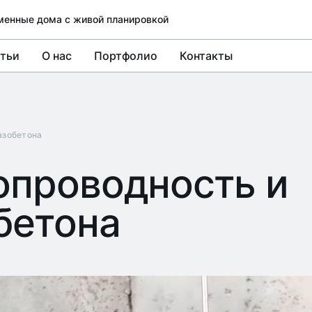
менные дома с живой планировкой
тьи
О нас
Портфолио
Контакты
азобетона
опроводность и
бетона