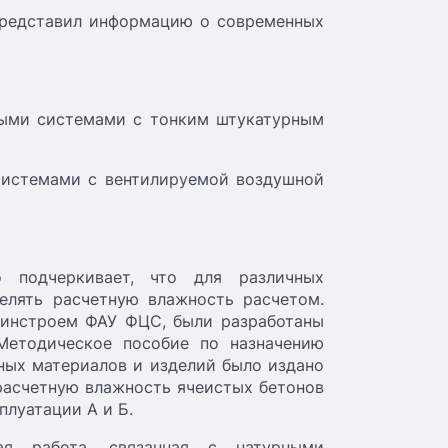
 представил информацию о современных
ными системами с тонким штукатурным
системами с вентилируемой воздушной
о подчеркивает, что для различных
елять расчетную влажность расчетом.
Минстроем ФАУ ФЦС, были разработаны
Методическое пособие по назначению
ных материалов и изделий было издано
 расчетную влажность ячеистых бетонов
плуатации А и Б.
ая работа, связанная с натурными