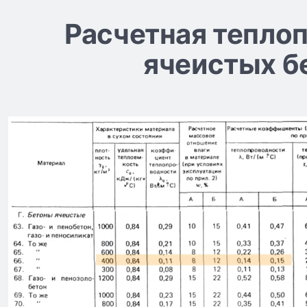
Расчетная тепло
ячеистых б