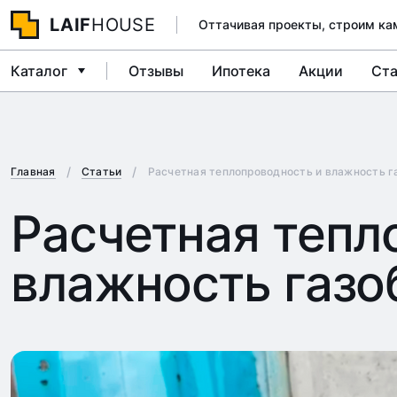
LAIF
HOUSE
Оттачивая проекты, строим ка
Каталог
Отзывы
Ипотека
Акции
Ста
Главная
Статьи
Расчетная теплопроводность и влажность г
Расчетная тепл
влажность газо