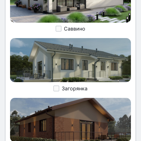
Саввино
Загорянка